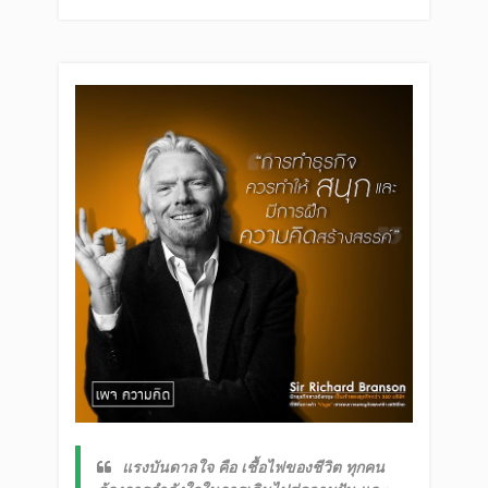
แรงบันดาลใจ คือ เชื้อไฟของชีวิต ทุกคน