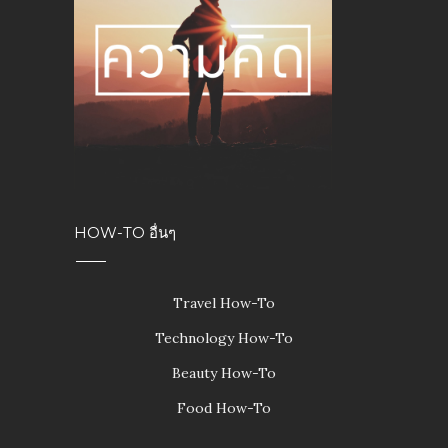
HOW-TO อื่นๆ
Travel How-To
Technology How-To
Beauty How-To
Food How-To